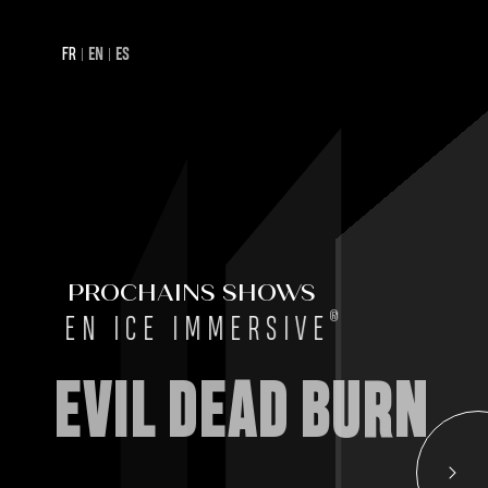
FR
EN
ES
PROCHAINS SHOWS
®
N ICE IMMERSIVE
IL DEAD BURN
Affi