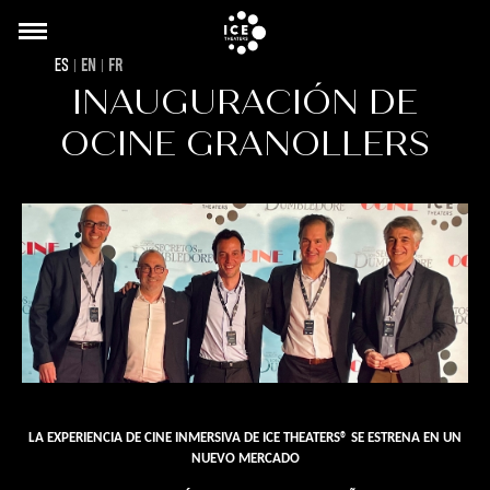
Back
Pasar
to
al
ES
EN
FR
top
contenido
INAUGURACIÓN DE
principal
OCINE GRANOLLERS
LA EXPERIENCIA DE CINE INMERSIVA DE ICE THEATERS® SE ESTRENA EN UN
NUEVO MERCADO