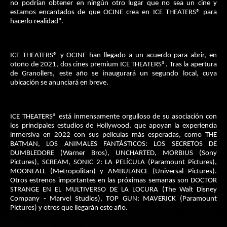
no podrían obtener en ningún otro lugar que no sea un cine y
estamos encantados de que OCINE crea en ICE THEATERS® para
hacerlo realidad".
ICE THEATERS® y OCINE han llegado a un acuerdo para abrir, en
otoño de 2021, dos cines premium ICE THEATERS®. Tras la apertura
de Granollers, este año se inaugurará un segundo local, cuya
ubicación se anunciará en breve.
ICE THEATERS® está inmensamente orgulloso de su asociación con
los principales estudios de Hollywood, que apoyan la experiencia
inmersiva en 2022 con sus películas más esperadas, como THE
BATMAN, LOS ANIMALES FANTÁSTICOS: LOS SECRETOS DE
DUMBLEDORE (Warner Bros), UNCHARTED, MORBIUS (Sony
Pictures), SCREAM, SONIC 2: LA PELÍCULA (Paramount Pictures),
MOONFALL (Metropolitan) y AMBULANCE (Universal Pictures).
Otros estrenos importantes en las próximas semanas son DOCTOR
STRANGE EN EL MULTIVERSO DE LA LOCURA (The Walt Disney
Company - Marvel Studios), TOP GUN: MAVERICK (Paramount
Pictures) y otros que llegarán este año.