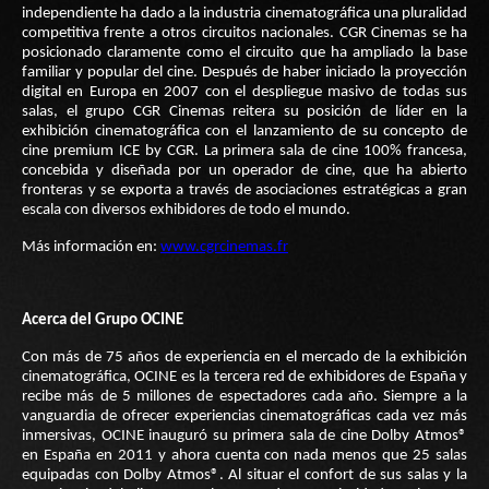
independiente ha dado a la industria cinematográfica una pluralidad
competitiva frente a otros circuitos nacionales. CGR Cinemas se ha
posicionado claramente como el circuito que ha ampliado la base
familiar y popular del cine. Después de haber iniciado la proyección
digital en Europa en 2007 con el despliegue masivo de todas sus
salas, el grupo CGR Cinemas reitera su posición de líder en la
exhibición cinematográfica con el lanzamiento de su concepto de
cine premium ICE by CGR. La primera sala de cine 100% francesa,
concebida y diseñada por un operador de cine, que ha abierto
fronteras y se exporta a través de asociaciones estratégicas a gran
escala con diversos exhibidores de todo el mundo.
Más información en:
www.cgrcinemas.fr
Acerca del Grupo OCINE
Con más de 75 años de experiencia en el mercado de la exhibición
cinematográfica, OCINE es la tercera red de exhibidores de España y
recibe más de 5 millones de espectadores cada año. Siempre a la
vanguardia de ofrecer experiencias cinematográficas cada vez más
inmersivas, OCINE inauguró su primera sala de cine Dolby Atmos®
en España en 2011 y ahora cuenta con nada menos que 25 salas
equipadas con Dolby Atmos®. Al situar el confort de sus salas y la